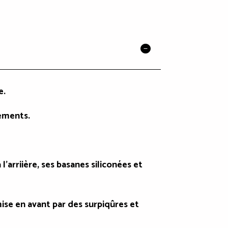
e.
vements.
'arriière, ses basanes siliconées et
ise en avant par des surpiqûres et